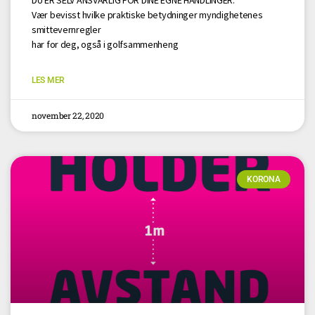
DU ER SELV ANSVARLIG FOR DINE EGNE HANDLINGER.
Vær bevisst hvilke praktiske betydninger myndighetenes
smittevernregler
har for deg, også i golfsammenheng
LES MER
november 22, 2020
KORONA