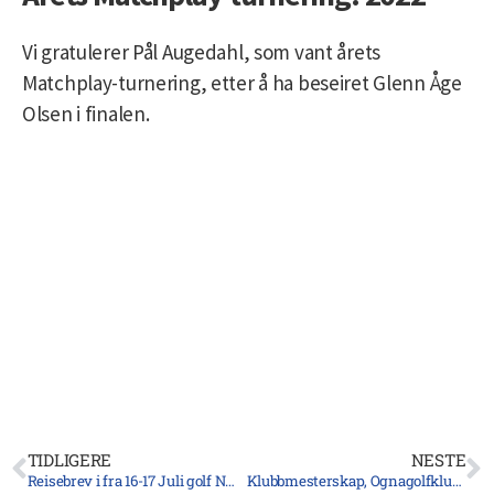
Vi gratulerer Pål Augedahl, som vant årets
Matchplay-turnering, etter å ha beseiret Glenn Åge
Olsen i finalen.
TIDLIGERE
NESTE
Reisebrev i fra 16-17 Juli golf NM Utsikten Golfpark
Klubbmesterskap, Ognagolfklubb, 2022