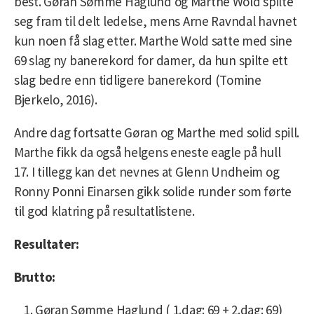
best. Gøran Sømme Haglund og Marthe Wold spilte
seg fram til delt ledelse, mens Arne Ravndal havnet
kun noen få slag etter. Marthe Wold satte med sine
69 slag ny banerekord for damer, da hun spilte ett
slag bedre enn tidligere banerekord (Tomine
Bjerkelo, 2016).
Andre dag fortsatte Gøran og Marthe med solid spill.
Marthe fikk da også helgens eneste eagle på hull
17. I tillegg kan det nevnes at Glenn Undheim og
Ronny Ponni Einarsen gikk solide runder som førte
til god klatring på resultatlistene.
Resultater:
Brutto:
Gøran Sømme Haglund ( 1.dag: 69 + 2.dag: 69)